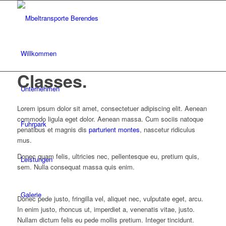
Willkommen
Classes
.
Unternehmen
Lorem ipsum dolor sit amet, consectetuer adipiscing elit. Aenean
commodo ligula eget dolor. Aenean massa. Cum sociis natoque
Fuhrpark
penatibus et magnis dis
parturient montes
, nascetur ridiculus
mus.
Donec quam felis, ultricies nec, pellentesque eu, pretium quis,
Leistungen
sem. Nulla consequat massa quis enim.
Galerie
Donec pede justo, fringilla vel, aliquet nec, vulputate eget, arcu.
In enim justo, rhoncus ut, imperdiet a, venenatis vitae, justo.
Nullam dictum felis eu pede mollis pretium. Integer tincidunt.